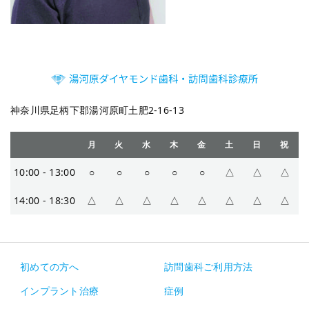
神奈川県足柄下郡湯河原町土肥2-16-13
月
火
水
木
金
土
日
祝
10:00 - 13:00
○
○
○
○
○
△
△
△
14:00 - 18:30
△
△
△
△
△
△
△
△
初めての方へ
訪問歯科ご利用方法
インプラント治療
症例