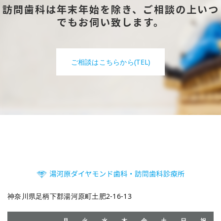
訪問歯科は年末年始を除き、ご相談の上いつ
でもお伺い致します。
ご相談はこちらから(TEL)
神奈川県足柄下郡湯河原町土肥2-16-13
月
火
水
木
金
土
日
祝