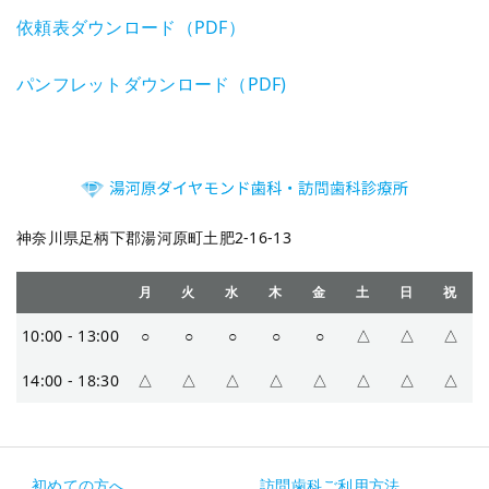
依頼表ダウンロード（PDF）
パンフレットダウンロード（PDF)
神奈川県足柄下郡湯河原町土肥2-16-13
月
火
水
木
金
土
日
祝
10:00 - 13:00
○
○
○
○
○
△
△
△
14:00 - 18:30
△
△
△
△
△
△
△
△
初めての方へ
訪問歯科ご利用方法