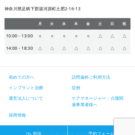
神奈川県足柄下郡湯河原町土肥2-16-13
月
火
水
木
金
土
日
祝
10:00 - 13:00
○
○
○
○
○
△
△
△
14:00 - 18:30
△
△
△
△
△
△
△
△
初めての方へ
訪問歯科ご利用方法
インプラント治療
症例
運営法人について
ケアマネージャー・介護関
連事業者様へ
採用情報
©︎2026.all rights reserved.
初診
予約フォーム
TEL.